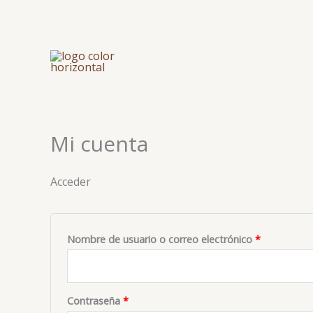
Ir
al
Ir al
contenido
contenido
Obligatorio
Obligatorio
Mi cuenta
Acceder
Nombre de usuario o correo electrónico
*
Contraseña
*